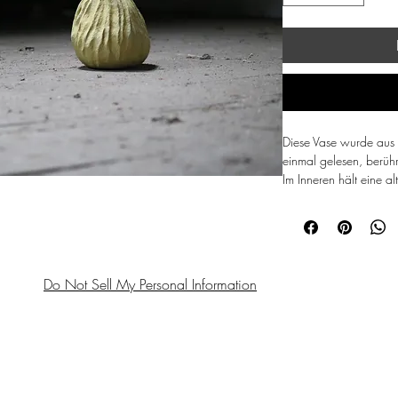
Diese Vase wurde aus P
einmal gelesen, berüh
Im Inneren hält eine a
Außen zeigt sie ihre Fa
Sie ist kein lautes Obje
Sie wartet. Auf einen 
Grösse:
Do Not Sell My Personal Information
Höhe 25 cm
Breit 22 cm
Die Farben können abw