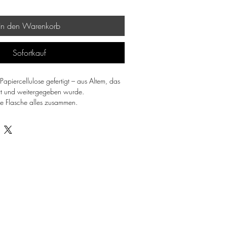
In den Warenkorb
Sofortkauf
apiercellulose gefertigt – aus Altem, das
rt und weitergegeben wurde.
lte Flasche alles zusammen.
lten, ihre Unregelmäßigkeit, ihre Ruhe.
kt.
Zweig, eine Blume oder einfach auf Stille.
eichen (Foto).